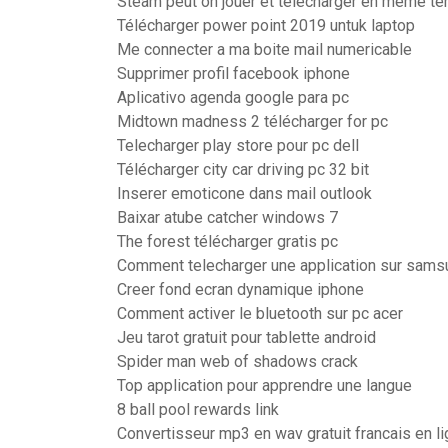
Steam peut on jouer et telecharger en meme t
Télécharger power point 2019 untuk laptop
Me connecter a ma boite mail numericable
Supprimer profil facebook iphone
Aplicativo agenda google para pc
Midtown madness 2 télécharger for pc
Telecharger play store pour pc dell
Télécharger city car driving pc 32 bit
Inserer emoticone dans mail outlook
Baixar atube catcher windows 7
The forest télécharger gratis pc
Comment telecharger une application sur sams
Creer fond ecran dynamique iphone
Comment activer le bluetooth sur pc acer
Jeu tarot gratuit pour tablette android
Spider man web of shadows crack
Top application pour apprendre une langue
8 ball pool rewards link
Convertisseur mp3 en wav gratuit francais en l