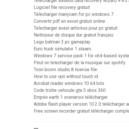
Telecharger easeus data recovery wizard 9.9.0
Logiciel file recovery gratuit
Télécharger manycam for pc windows 7
Convertir pdf en excel gratuit online
Telecharger avast antivirus pour pc gratuit
Nettoyeur de disque dur gratuit français
Lego batman 3 pc gameplay
Euro truck simulator 1 steam
Windows 7 service pack 1 for x64-based syst
Peut on telecharger de la musique sur spotify
Toon boom studio 8 license file
How to use vpn without touch id
Acrobat reader windows 10 64 bits
Code triche vehicule gta 5 xbox 360
Empire earth 1 scenarios télécharger
Adobe flash player version 10.2 0 télécharger a
Free screen recorder gratuit télécharger compl