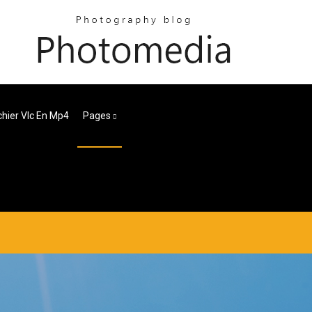
chier Vlc En Mp4
Pages