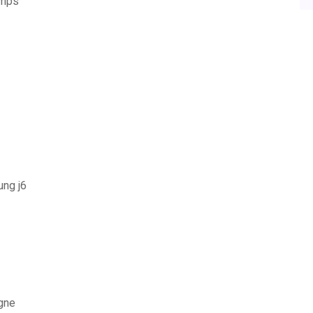
emps
ung j6
igne