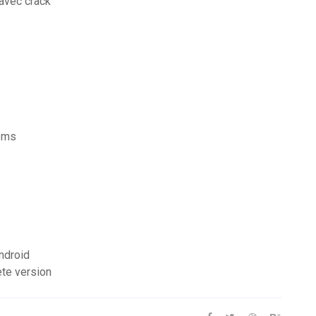
 avec crack
ems
ndroid
ete version