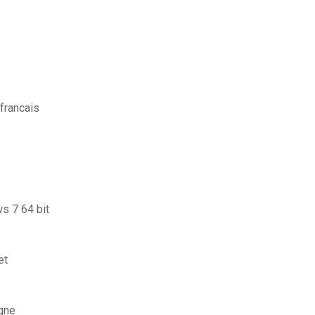
 francais
ws 7 64 bit
et
igne