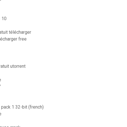
s 10
tuit télécharger
lécharger free
atuit utorrent
e
7
pack 1 32-bit (french)
e