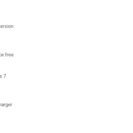
version
ce free
s 7
harger