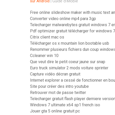
sur
Android
| Guide d'iMobie
Free online slideshow maker with music text a
Converter video online mp4 para 3gp
Telecharger malwarebytes gratuit windows 7 en
Pdf optimizer gratuit télécharger for windows 
Citrix client mac os
Télécharger os x mountain lion bootable usb
Renommer plusieurs fichiers dun coup window
Ccleaner win 10
Que veut dire le petit coeur jaune sur snap
Euro truck simulator 2 mods voiture sprinter
Capture vidéo décran gratuit
Internet explorer a cessé de fonctionner en bo
Site pour créer des intro youtube
Retrouver mot de passe twitter
Telecharger gratuit flash player derniere versio
Windows 7 ultimate x64 sp1 french iso
Jouer gta 5 online gratuit pc