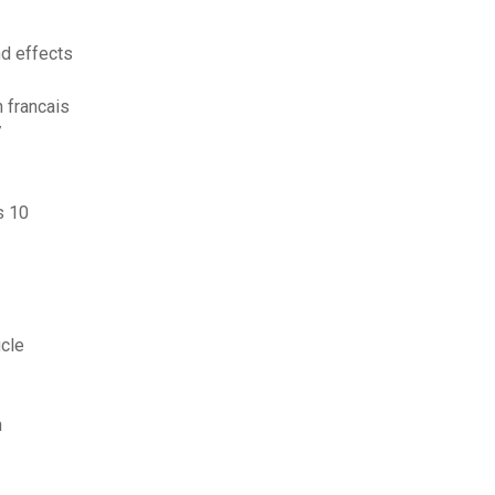
nd effects
 francais
7
s 10
ucle
n