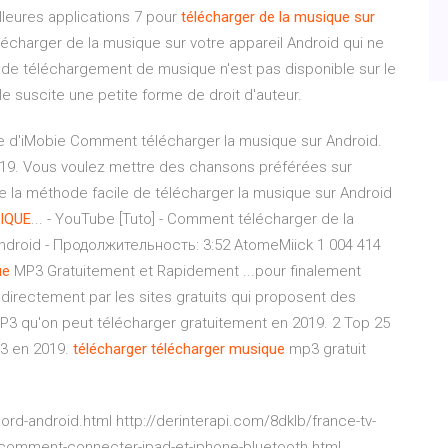
lleures applications 7 pour
télécharger
de
la
musique
sur
lécharger de la musique sur votre appareil Android qui ne
 de téléchargement de musique n'est pas disponible sur le
e suscite une petite forme de droit d'auteur.
e d'iMobie Comment télécharger la musique sur Android.
/2019. Vous voulez mettre des chansons préférées sur
e la méthode facile de télécharger la musique sur Android
IQUE
... - YouTube [Tuto] - Comment télécharger de la
ndroid - Продолжительность: 3:52 AtomeMiick 1 004 414
ue
MP3 Gratuitement et Rapidement ...pour finalement
directement par les sites gratuits qui proposent des
 qu'on peut télécharger gratuitement en 2019. 2 Top 25
p3 en 2019.
télécharger
télécharger
musique
mp3 gratuit
ord-android.html http://derinterapi.com/8dklb/france-tv-
/comment-connecter-ipad-et-iphone-bluetooth.html