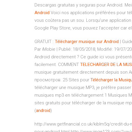
Descargas gratuitas y seguras pour Android. Mei
Android
Voici nos applications préférées pour té
vous coûtera pas un sou. Lorsqu'une application
Google Play Store, vous pouvez l'accepter car ell
GRATUIT :
Télécharger
musique
sur
Android
| Guid
Par iMobie | Publié: 18/05/2018, Modifié: 19/07
Android directement ? Ce guide ici vous présent
facilement. COMMENT
TELECHARGER
DE
LA
MUS
musique gratuitement directement depuis son A
просмотров. 25 Sites pour
Télécharger
la
Musiq
télécharger une musique MP3, je préfère passer 
musiques mp3 en téléchargement 1 Musiques MP3
sites gratuits pour télécharger de la musique m
(
android
)
http://www.getfinancial.co.uk/kiblm5q/credit-du-n
pour-android.html http://www.jinge123.com/1vw