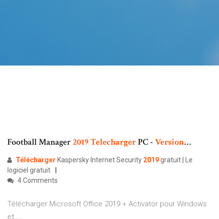
Football Manager
2019
Telecharger
PC -
Version
…
Télécharger
Kaspersky Internet Security
2019
gratuit | Le
logiciel gratuit
4 Comments
Télécharger Microsoft Office 2019 + Activator pour Windows
et ...